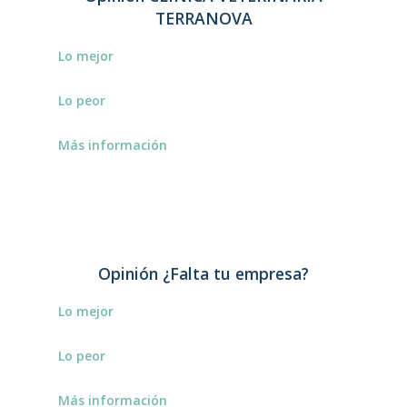
TERRANOVA
Lo mejor
Cuenta con servicio de hospitalización
Lo peor
Su sitio web no contiene información
Más información
relevante.
Se trata de una clínica con los servicios
habituales.
Opinión ¿Falta tu empresa?
Lo mejor
Estamos deseando conocerlo.
Lo peor
–
Más información